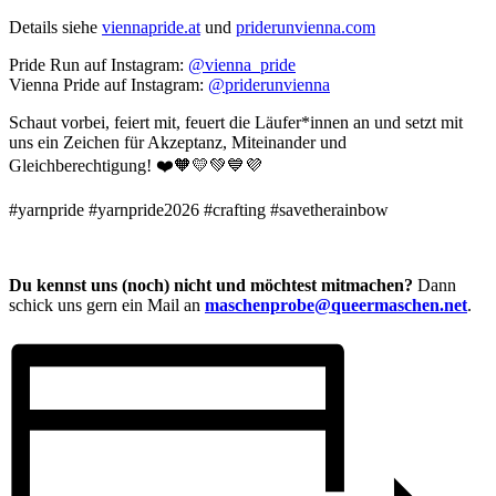
Details siehe
viennapride.at
und
priderunvienna.com
Pride Run auf Instagram:
@vienna_pride
Vienna Pride auf Instagram:
@priderunvienna
Schaut vorbei, feiert mit, feuert die Läufer*innen an und setzt mit
uns ein Zeichen für Akzeptanz, Miteinander und
Gleichberechtigung! ❤️🧡💛💚💙💜
#yarnpride #yarnpride2026 #crafting #savetherainbow
Du kennst uns (noch) nicht und möchtest
mitmachen?
Dann
schick uns gern ein Mail an
maschenprobe@queermaschen.net
.