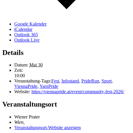
Google Kalender
iCalendar
Outlook 365
Outlook Live
Details
Datum:
Mai 30
Zeit:
10:00
Veranstaltung-Tags:
Fest
,
Infostand
,
PrideRun
,
Sport
,
ViennaPride
,
YarnPride
Website:
https://viennapride.at/event/community-fest-2026/
Veranstaltungsort
Wiener Prater
Wien
,
Veranstaltungsort-Website anzeigen