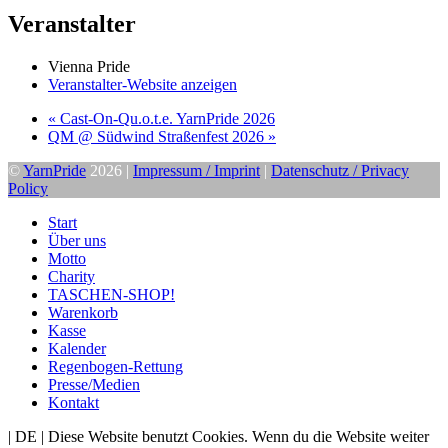
Veranstalter
Vienna Pride
Veranstalter-Website anzeigen
«
Cast-On-Qu.o.t.e. YarnPride 2026
QM @ Südwind Straßenfest 2026
»
©
YarnPride
2026 |
Impressum / Imprint
|
Datenschutz / Privacy
Policy
Start
Über uns
Motto
Charity
TASCHEN-SHOP!
Warenkorb
Kasse
Kalender
Regenbogen-Rettung
Presse/Medien
Kontakt
| DE | Diese Website benutzt Cookies. Wenn du die Website weiter