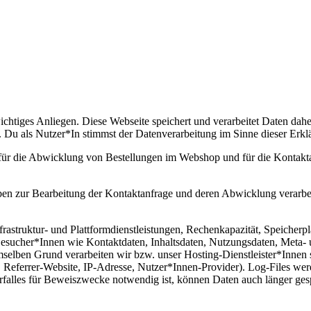
wichtiges Anliegen. Diese Webseite speichert und verarbeitet Daten dah
als Nutzer*In stimmst der Datenverarbeitung im Sinne dieser Erkläru
für die Abwicklung von Bestellungen im Webshop und für die Kontakt
n zur Bearbeitung der Kontaktanfrage und deren Abwicklung verarbeit
rastruktur- und Plattformdienstleistungen, Rechenkapazität, Speicherpl
-Besucher*Innen wie Kontaktdaten, Inhaltsdaten, Nutzungsdaten, Meta-
elben Grund verarbeiten wir bzw. unser Hosting-Dienstleister*Innen s
 Referrer-Website, IP-Adresse, Nutzer*Innen-Provider). Log-Files we
rfalles für Beweiszwecke notwendig ist, können Daten auch länger ge