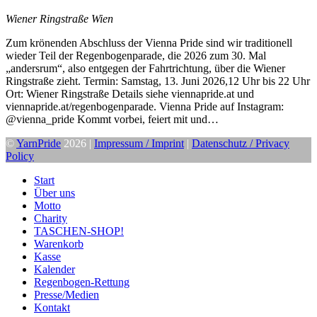
Wiener Ringstraße
Wien
Zum krönenden Abschluss der Vienna Pride sind wir traditionell
wieder Teil der Regenbogenparade, die 2026 zum 30. Mal
„andersrum“, also entgegen der Fahrtrichtung, über die Wiener
Ringstraße zieht. Termin: Samstag, 13. Juni 2026,12 Uhr bis 22 Uhr
Ort: Wiener Ringstraße Details siehe viennapride.at und
viennapride.at/regenbogenparade. Vienna Pride auf Instagram:
@vienna_pride Kommt vorbei, feiert mit und…
©
YarnPride
2026 |
Impressum / Imprint
|
Datenschutz / Privacy
Policy
Start
Über uns
Motto
Charity
TASCHEN-SHOP!
Warenkorb
Kasse
Kalender
Regenbogen-Rettung
Presse/Medien
Kontakt