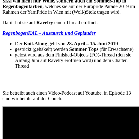
Sissi will nicht nur Wolle, sondern auch ein Sommer-Top in
Regenbogenfarben
, welches sie auf der Europride Parade 2019 im
Rahmen der YarnPride in Wien mit (Woll-)Stolz tragen wird.
Dafür hat sie auf
Ravelry
einen Thread eröffnet:
RegenbogenKAL – Austausch und Geplauder
Der
Knit-Along
geht von
28. April – 15. Juni 2019
gestrickt (gehäkelt) werden
Sommer-Tops
(für Erwachsene)
gelost wird aus dem Finished-Objects (FO)-Thread (den sie
Anfang Juni auf Ravelry eröffnen wird) und dem Chatter-
Thread
Sie betreibt auch einen Video-Podcast auf Youtube, in Episode 13
sind wir bei ihr auf der Couch: