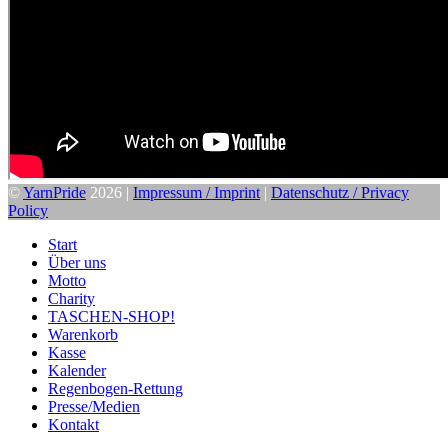
©
YarnPride
2026 |
Impressum / Imprint
|
Datenschutz / Privacy
Policy
Start
Über uns
Motto
Charity
TASCHEN-SHOP!
Warenkorb
Kasse
Kalender
Regenbogen-Rettung
Presse/Medien
Kontakt